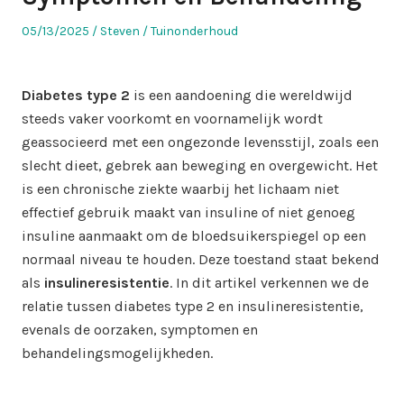
Posted
Author
Posted
05/13/2025
Steven
Tuinonderhoud
on
in
Diabetes type 2
is een aandoening die wereldwijd
steeds vaker voorkomt en voornamelijk wordt
geassocieerd met een ongezonde levensstijl, zoals een
slecht dieet, gebrek aan beweging en overgewicht. Het
is een chronische ziekte waarbij het lichaam niet
effectief gebruik maakt van insuline of niet genoeg
insuline aanmaakt om de bloedsuikerspiegel op een
normaal niveau te houden. Deze toestand staat bekend
als
insulineresistentie
. In dit artikel verkennen we de
relatie tussen diabetes type 2 en insulineresistentie,
evenals de oorzaken, symptomen en
behandelingsmogelijkheden.