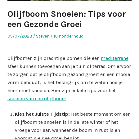
Olijfboom Snoeien: Tips voor
een Gezonde Groei
Posted
Author
Posted
09/07/2023
Steven
Tuinonderhoud
on
in
Olijfbomen zijn prachtige bomen die een
mediterrane
sfeer kunnen toevoegen aan je tuin of terras. Om ervoor
te zorgen dat je olijfboom gezond groeit en een mooie
vorm behoudt, is het belangrijk om te weten hoe je
hem moet snoeien. Hier zijn enkele tips voor het
snoeien van een olijfboom
:
Kies het Juiste Tijdstip:
Het beste moment om een
olijfboom te snoeien is in de late winter of het
vroege voorjaar, wanneer de boom in rust is en
voordat nieuwe groei begint.