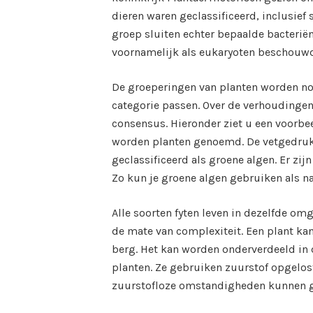
dieren waren geclassificeerd, inclusie
groep sluiten echter bepaalde bacterië
voornamelijk als eukaryoten beschouwd
De groeperingen van planten worden nog 
categorie passen. Over de verhoudingen
consensus. Hieronder ziet u een voorbe
worden planten genoemd. De vetgedrukte
geclassificeerd als groene algen. Er zij
Zo kun je groene algen gebruiken als na
Alle soorten fyten leven in dezelfde omg
de mate van complexiteit. Een plant kan 
berg. Het kan worden onderverdeeld in 
planten. Ze gebruiken zuurstof opgelost
zuurstofloze omstandigheden kunnen g