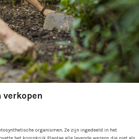
n verkopen
otosynthetische organismen. Ze zijn ingedeeld in het
vatte het koninkrijk Plantae alle levende wezens die niet als