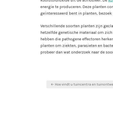
koolstofdioxide uit de atmosfeer. De
ko
energie te produceren. Deze planten con
geïnteresseerd bent in planten, bezoek
Verschillende soorten planten zijn gecl
hetzelfde genetische materiaal om zich
hebben die pathogene effectoren herk
planten om ziekten, parasieten en bacter
probeer dan wat onderzoek naar de soort
Post
← Hoe vindt u tuincentra en tuinontw
navigation