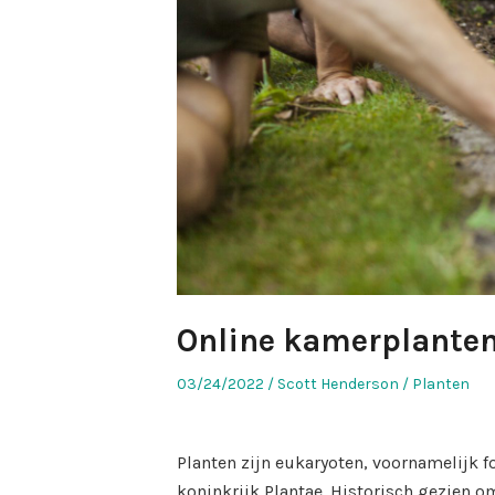
Online kamerplante
Posted
Author
Posted
03/24/2022
Scott Henderson
Planten
on
in
Planten zijn eukaryoten, voornamelijk f
koninkrijk Plantae. Historisch gezien om