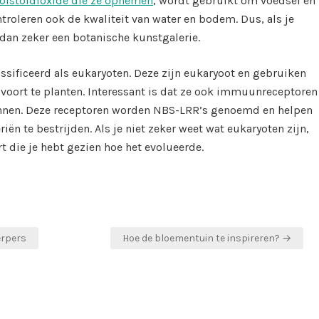
olstofdioxide die ze opnemen
, wordt gebruikt om voedsel en
troleren ook de kwaliteit van water en bodem. Dus, als je
 dan zeker een botanische kunstgalerie.
assificeerd als eukaryoten. Deze zijn eukaryoot en gebruiken
 voort te planten. Interessant is dat ze ook immuunreceptoren
ennen. Deze receptoren worden NBS-LRR’s genoemd en helpen
iën te bestrijden. Als je niet zeker weet wat eukaryoten zijn,
 die je hebt gezien hoe het evolueerde.
erpers
Hoe de bloementuin te inspireren? →