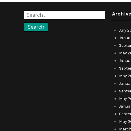
Archiv
Search
for:
July 2
Janua
Septe
May 2
Janua
Septe
May 2
Janua
Septe
May 2
Janua
Septe
May 2
March