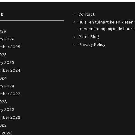
es
Contact
Huis- en tuinartikelen kiezen 
tuincentra bij mij in de buurt
026
Plant Blog
ry 2026
Privacy Policy
mber 2025
025
ry 2025
mber 2024
024
ry 2024
mber 2023
023
ry 2023
mber 2022
022
 2022