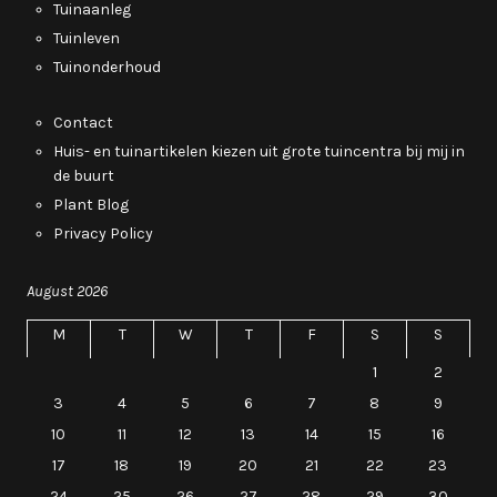
Tuinaanleg
Tuinleven
Tuinonderhoud
Contact
Huis- en tuinartikelen kiezen uit grote tuincentra bij mij in
de buurt
Plant Blog
Privacy Policy
August 2026
M
T
W
T
F
S
S
1
2
3
4
5
6
7
8
9
10
11
12
13
14
15
16
17
18
19
20
21
22
23
24
25
26
27
28
29
30