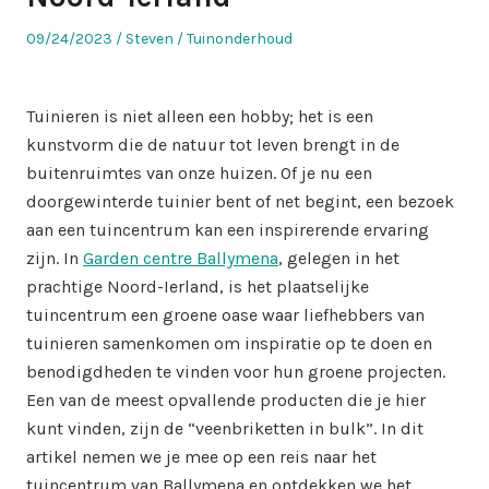
Posted
Author
Posted
09/24/2023
Steven
Tuinonderhoud
on
in
Tuinieren is niet alleen een hobby; het is een
kunstvorm die de natuur tot leven brengt in de
buitenruimtes van onze huizen. Of je nu een
doorgewinterde tuinier bent of net begint, een bezoek
aan een tuincentrum kan een inspirerende ervaring
zijn. In
Garden centre Ballymena
, gelegen in het
prachtige Noord-Ierland, is het plaatselijke
tuincentrum een groene oase waar liefhebbers van
tuinieren samenkomen om inspiratie op te doen en
benodigdheden te vinden voor hun groene projecten.
Een van de meest opvallende producten die je hier
kunt vinden, zijn de “veenbriketten in bulk”. In dit
artikel nemen we je mee op een reis naar het
tuincentrum van Ballymena en ontdekken we het